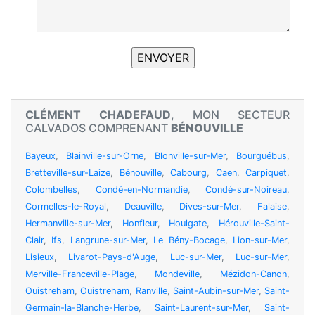
CLÉMENT CHADEFAUD
, MON SECTEUR
CALVADOS COMPRENANT
BÉNOUVILLE
Bayeux
,
Blainville-sur-Orne
,
Blonville-sur-Mer
,
Bourguébus
,
Bretteville-sur-Laize
,
Bénouville
,
Cabourg
,
Caen
,
Carpiquet
,
Colombelles
,
Condé-en-Normandie
,
Condé-sur-Noireau
,
Cormelles-le-Royal
,
Deauville
,
Dives-sur-Mer
,
Falaise
,
Hermanville-sur-Mer
,
Honfleur
,
Houlgate
,
Hérouville-Saint-
Clair
,
Ifs
,
Langrune-sur-Mer
,
Le Bény-Bocage
,
Lion-sur-Mer
,
Lisieux
,
Livarot-Pays-d'Auge
,
Luc-sur-Mer
,
Luc-sur-Mer
,
Merville-Franceville-Plage
,
Mondeville
,
Mézidon-Canon
,
Ouistreham
,
Ouistreham
,
Ranville
,
Saint-Aubin-sur-Mer
,
Saint-
Germain-la-Blanche-Herbe
,
Saint-Laurent-sur-Mer
,
Saint-