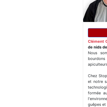
Clément 
de nids de
Nous som
bourdons e
apiculteur
Chez Stop 
et notre s
technologi
formée au
l'environn
guêpes et 