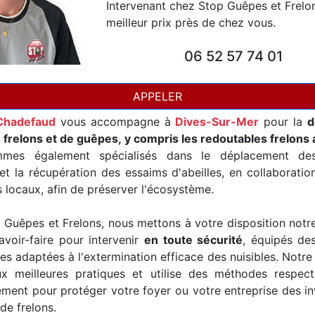
Intervenant chez Stop Guêpes et Frelo
meilleur prix près de chez vous.
06 52 57 74 01
APPELER
Chadefaud
vous accompagne à
Dives-Sur-Mer
pour la
d
 frelons et de guêpes, y compris les redoutables frelons 
mes également spécialisés dans le déplacement de
t la récupération des essaims d'abeilles, en collaborati
s locaux, afin de préserver l'écosystème.
Guêpes et Frelons, nous mettons à votre disposition notr
avoir-faire pour intervenir
en toute sécurité
, équipés de
es adaptées à l'extermination efficace des nuisibles. Notre
x meilleures pratiques et utilise des méthodes respec
ement pour protéger votre foyer ou votre entreprise des i
de frelons.