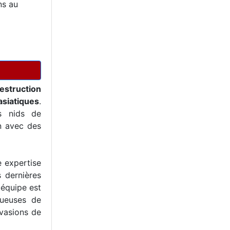
ns au
estruction
asiatiques
.
s nids de
on avec des
e expertise
s dernières
 équipe est
tueuses de
nvasions de