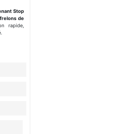
enant Stop
frelons de
n rapide,
.