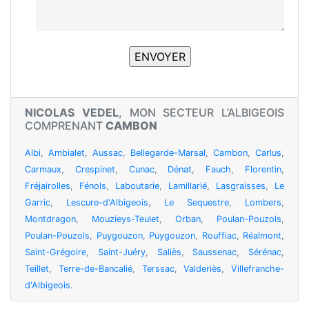
NICOLAS VEDEL
, MON SECTEUR L’ALBIGEOIS
COMPRENANT
CAMBON
Albi
,
Ambialet
,
Aussac
,
Bellegarde-Marsal
,
Cambon
,
Carlus
,
Carmaux
,
Crespinet
,
Cunac
,
Dénat
,
Fauch
,
Florentin
,
Fréjairolles
,
Fénols
,
Laboutarie
,
Lamillarié
,
Lasgraisses
,
Le
Garric
,
Lescure-d'Albigeois
,
Le Sequestre
,
Lombers
,
Montdragon
,
Mouzieys-Teulet
,
Orban
,
Poulan-Pouzols
,
Poulan-Pouzols
,
Puygouzon
,
Puygouzon
,
Rouffiac
,
Réalmont
,
Saint-Grégoire
,
Saint-Juéry
,
Saliès
,
Saussenac
,
Sérénac
,
Teillet
,
Terre-de-Bancalié
,
Terssac
,
Valderiès
,
Villefranche-
d'Albigeois
.