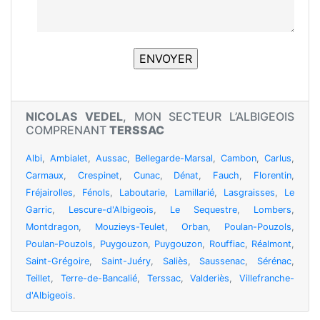
NICOLAS VEDEL
, MON SECTEUR L’ALBIGEOIS
COMPRENANT
TERSSAC
Albi
,
Ambialet
,
Aussac
,
Bellegarde-Marsal
,
Cambon
,
Carlus
,
Carmaux
,
Crespinet
,
Cunac
,
Dénat
,
Fauch
,
Florentin
,
Fréjairolles
,
Fénols
,
Laboutarie
,
Lamillarié
,
Lasgraisses
,
Le
Garric
,
Lescure-d'Albigeois
,
Le Sequestre
,
Lombers
,
Montdragon
,
Mouzieys-Teulet
,
Orban
,
Poulan-Pouzols
,
Poulan-Pouzols
,
Puygouzon
,
Puygouzon
,
Rouffiac
,
Réalmont
,
Saint-Grégoire
,
Saint-Juéry
,
Saliès
,
Saussenac
,
Sérénac
,
Teillet
,
Terre-de-Bancalié
,
Terssac
,
Valderiès
,
Villefranche-
d'Albigeois
.