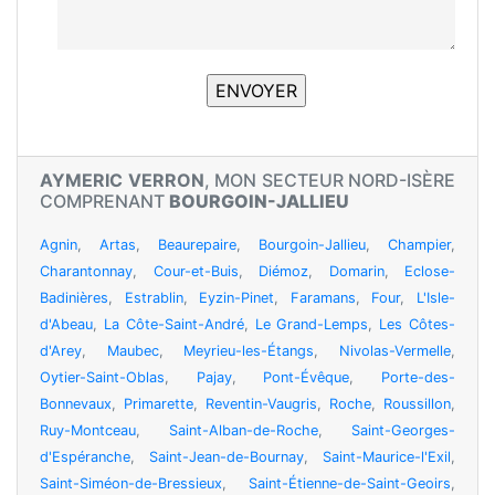
AYMERIC VERRON
, MON SECTEUR NORD-ISÈRE
COMPRENANT
BOURGOIN-JALLIEU
Agnin
,
Artas
,
Beaurepaire
,
Bourgoin-Jallieu
,
Champier
,
Charantonnay
,
Cour-et-Buis
,
Diémoz
,
Domarin
,
Eclose-
Badinières
,
Estrablin
,
Eyzin-Pinet
,
Faramans
,
Four
,
L'Isle-
d'Abeau
,
La Côte-Saint-André
,
Le Grand-Lemps
,
Les Côtes-
d'Arey
,
Maubec
,
Meyrieu-les-Étangs
,
Nivolas-Vermelle
,
Oytier-Saint-Oblas
,
Pajay
,
Pont-Évêque
,
Porte-des-
Bonnevaux
,
Primarette
,
Reventin-Vaugris
,
Roche
,
Roussillon
,
Ruy-Montceau
,
Saint-Alban-de-Roche
,
Saint-Georges-
d'Espéranche
,
Saint-Jean-de-Bournay
,
Saint-Maurice-l'Exil
,
Saint-Siméon-de-Bressieux
,
Saint-Étienne-de-Saint-Geoirs
,