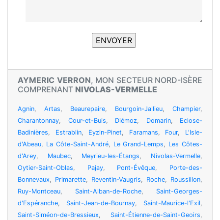
AYMERIC VERRON
, MON SECTEUR NORD-ISÈRE
COMPRENANT
NIVOLAS-VERMELLE
Agnin
,
Artas
,
Beaurepaire
,
Bourgoin-Jallieu
,
Champier
,
Charantonnay
,
Cour-et-Buis
,
Diémoz
,
Domarin
,
Eclose-
Badinières
,
Estrablin
,
Eyzin-Pinet
,
Faramans
,
Four
,
L'Isle-
d'Abeau
,
La Côte-Saint-André
,
Le Grand-Lemps
,
Les Côtes-
d'Arey
,
Maubec
,
Meyrieu-les-Étangs
,
Nivolas-Vermelle
,
Oytier-Saint-Oblas
,
Pajay
,
Pont-Évêque
,
Porte-des-
Bonnevaux
,
Primarette
,
Reventin-Vaugris
,
Roche
,
Roussillon
,
Ruy-Montceau
,
Saint-Alban-de-Roche
,
Saint-Georges-
d'Espéranche
,
Saint-Jean-de-Bournay
,
Saint-Maurice-l'Exil
,
Saint-Siméon-de-Bressieux
,
Saint-Étienne-de-Saint-Geoirs
,