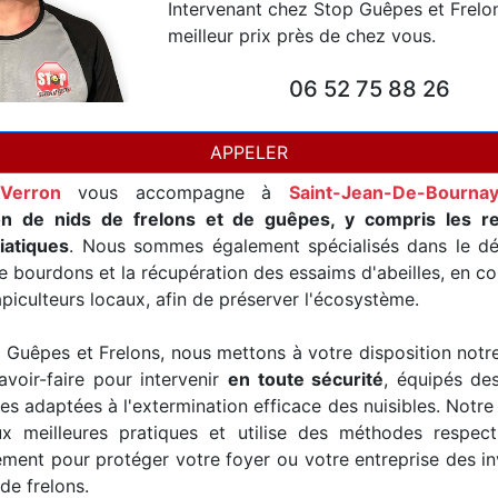
Intervenant chez Stop Guêpes et Frelo
meilleur prix près de chez vous.
06 52 75 88 26
APPELER
Verron
vous accompagne à
Saint-Jean-De-Bourna
on de nids de frelons et de guêpes, y compris les r
iatiques
. Nous sommes également spécialisés dans le d
e bourdons et la récupération des essaims d'abeilles, en co
piculteurs locaux, afin de préserver l'écosystème.
Guêpes et Frelons, nous mettons à votre disposition notr
avoir-faire pour intervenir
en toute sécurité
, équipés de
es adaptées à l'extermination efficace des nuisibles. Notre
x meilleures pratiques et utilise des méthodes respec
ement pour protéger votre foyer ou votre entreprise des i
de frelons.