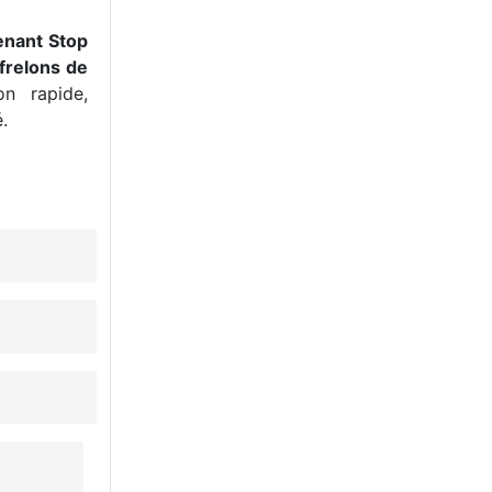
enant Stop
frelons de
n rapide,
.