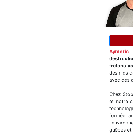
Aymeric 
destructi
frelons as
des nids d
avec des a
Chez Stop 
et notre s
technologi
formée au
l'environn
guêpes et 