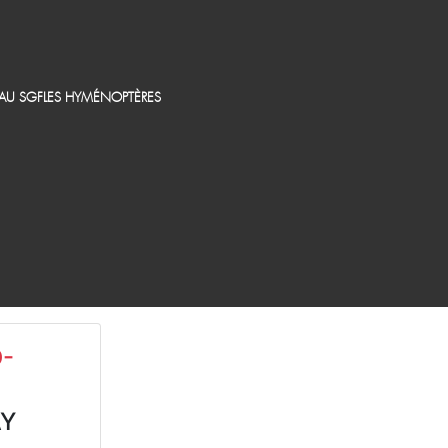
EAU SGF
LES HYMÉNOPTÈRES
-
AY