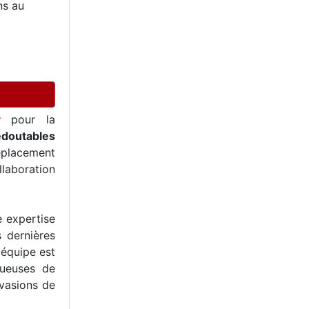
ns au
y
pour la
edoutables
éplacement
llaboration
e expertise
s dernières
 équipe est
tueuses de
nvasions de