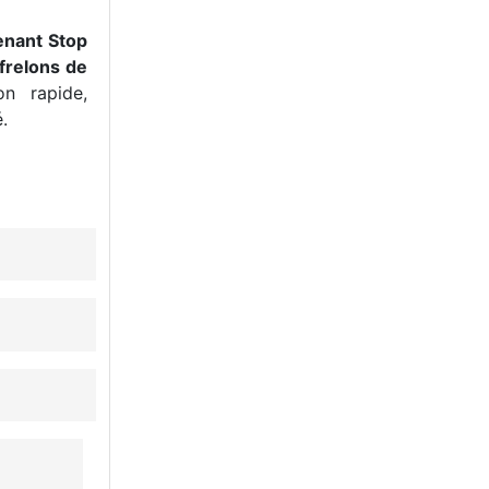
enant Stop
frelons de
n rapide,
.