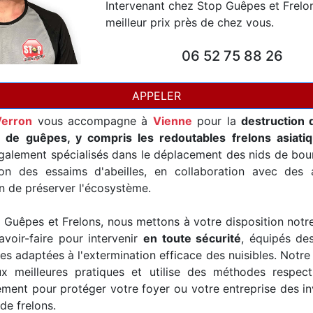
Intervenant chez Stop Guêpes et Frelo
meilleur prix près de chez vous.
06 52 75 88 26
APPELER
Verron
vous accompagne à
Vienne
pour la
destruction 
t de guêpes, y compris les redoutables frelons asiati
alement spécialisés dans le déplacement des nids de bour
ion des essaims d'abeilles, en collaboration avec des a
in de préserver l'écosystème.
Guêpes et Frelons, nous mettons à votre disposition notr
avoir-faire pour intervenir
en toute sécurité
, équipés de
es adaptées à l'extermination efficace des nuisibles. Notre
x meilleures pratiques et utilise des méthodes respec
ement pour protéger votre foyer ou votre entreprise des i
de frelons.