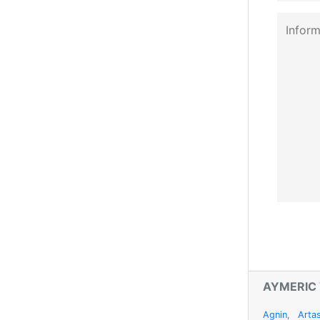
AYMERIC
Agnin
,
Arta