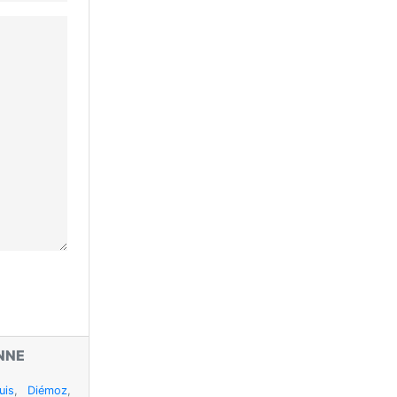
NNE
uis
,
Diémoz
,