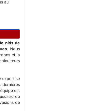
ns au
de nids de
ques
. Nous
dons et la
piculteurs
e expertise
s dernières
 équipe est
tueuses de
nvasions de