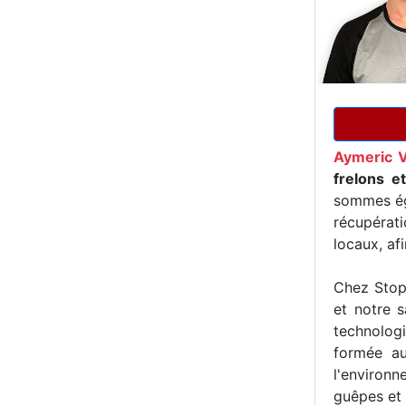
Aymeric 
frelons e
sommes ég
récupérat
locaux, af
Chez Stop 
et notre s
technologi
formée au
l'environn
guêpes et 