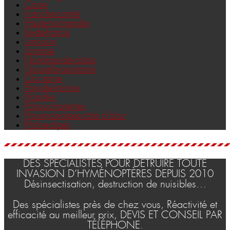
Corse
Franche-comté
Haute-normandie
Ile-de-france
Limousin
Lorraine
Nord-pas-de-calais
Nouvelle-aquitaine
Occitanie
Pays-de-la-loire
Picardie
Poitou-charentes
Provence-alpes-côte d'azur
Rhône-alpes
DES SPÉCIALISTES POUR DÉTRUIRE TOUTE
INVASION D’HYMÉNOPTÈRES DEPUIS 2010
Désinsectisation, destruction de nuisibles…
Des spécialistes près de chez vous, Réactivité et
efficacité au meilleur prix, DEVIS ET CONSEIL PAR
TÉLÉPHONE.