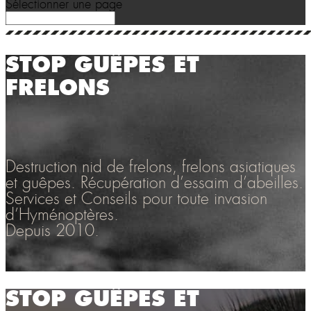
Sélectionner une page
STOP GUÊPES ET
FRELONS
Destruction nid de frelons, frelons asiatiques
et guêpes. Récupération d’essaim d’abeilles.
Services et Conseils pour toute invasion
d’Hyménoptères.
Depuis 2010.
STOP GUÊPES ET