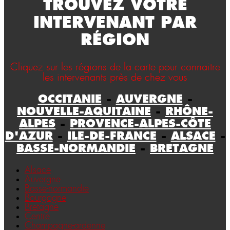
TROUVEZ VOTRE
INTERVENANT PAR
RÉGION
Cliquez sur les régions de la carte pour connaitre
les intervenants près de chez vous
OCCITANIE
-
AUVERGNE
-
NOUVELLE-AQUITAINE
-
RHÔNE-
ALPES
-
PROVENCE-ALPES-CÔTE
D'AZUR
-
ILE-DE-FRANCE
-
ALSACE
-
BASSE-NORMANDIE
-
BRETAGNE
Alsace
Auvergne
Basse-normandie
Bourgogne
Bretagne
Centre
Champagne-ardenne