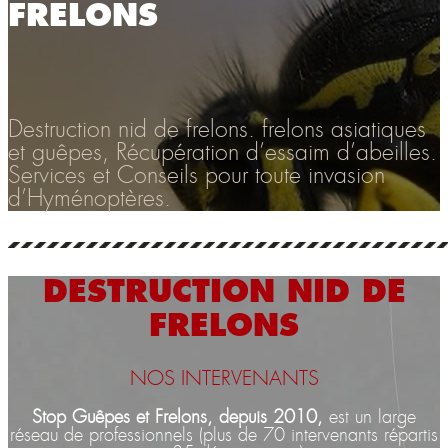
FRELONS
Destruction nid de frelons. frelons asiatiques
et guêpes, Récupération d’essaim d’abeilles.
Services et Conseils pour toute invasion
d’Hyménoptères.
DESTRUCTION NID DE
FRELONS
NOS INTERVENANTS
Stop Guêpes et Frelons, depuis 2010,
est un large
réseau de professionnels (plus de 70 intervenants répartis