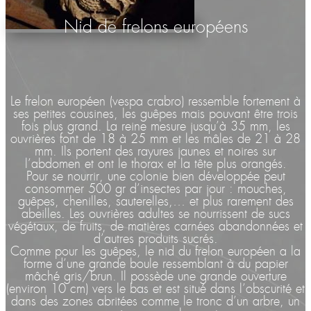
Nid de frelons européens
Le frelon européen (vespa crabro) ressemble fortement à
ses petites cousines, les guêpes mais pouvant être trois
fois plus grand. La reine mesure jusqu’à 35 mm, les
ouvrières font de 18 à 25 mm et les mâles de 21 à 28
mm. Ils portent des rayures jaunes et noires sur
l’abdomen et ont le thorax et la tête plus orangés.
Pour se nourrir, une colonie bien développée peut
consommer 500 gr d’insectes par jour : mouches,
guêpes, chenilles, sauterelles,… et plus rarement des
abeilles. Les ouvrières adultes se nourrissent de sucs
végétaux, de fruits, de matières carnées abandonnées et
d’autres produits sucrés.
Comme pour les guêpes, le nid du frelon européen a la
forme d’une grande boule ressemblant à du papier
mâché gris/brun. Il possède une grande ouverture
(environ 10 cm) vers le bas et est situé dans l’obscurité et
dans des zones abritées comme le tronc d’un arbre, un