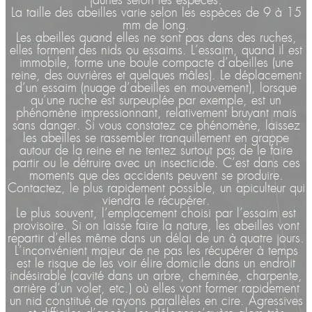
jaunes selon les espèces.
La taille des abeilles varie selon les espèces de 9 à 15
mm de long.
Les abeilles quand elles ne sont pas dans des ruches,
elles forment des nids ou essaims. L’essaim, quand il est
immobile, forme une boule compacte d’abeilles (une
reine, des ouvrières et quelques mâles). Le déplacement
d’un essaim (nuage d’abeilles en mouvement), lorsque
qu’une ruche est surpeuplée par exemple, est un
phénomène impressionnant, relativement bruyant mais
sans danger. Si vous constatez ce phénomène, laissez
les abeilles se rassembler tranquillement en grappe
autour de la reine et ne tentez surtout pas de le faire
partir ou le détruire avec un insecticide. C’est dans ces
moments que des accidents peuvent se produire.
Contactez, le plus rapidement possible, un apiculteur qui
viendra le récupérer.
Le plus souvent, l’emplacement choisi par l’essaim est
provisoire. Si on laisse faire la nature, les abeilles vont
repartir d’elles même dans un délai de un à quatre jours.
L’inconvénient majeur de ne pas les récupérer à temps
est le risque de les voir élire domicile dans un endroit
indésirable (cavité dans un arbre, cheminée, charpente,
arrière d’un volet, etc.) où elles vont former rapidement
un nid constitué de rayons parallèles en cire. Agressives