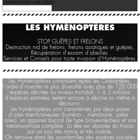
Sélectionner une page
LES HYMÉNOPTÈRES
STOP GUÊPES ET FRELONS
Destruction nid de frelons, frelons asiatiques et guêpes,
Récupération d’essaim d’abeilles.
Services et Conseils pour toute invasion d’Hyménoptères.
Les Hyménoptères constituent après les Coléoptères,
l’ordre d’insectes le plus diversifié avec plus de 120 000
espèces décrites au niveau mondial. 1 à 3 millions
d’espèces estimées restent encore à décrire ou même à
découvrir.
Les hyménoptères sont caractérisés par deux paires
d’ailes membraneuses (hyméno- : membrane, -ptère :
ailes), un appareil buccal de type broyeur-lécheur et une
métamorphose complète. La tête est séparée du thorax
par un cou très mince et très mobile.
On retrouve dans les sous-familles des espèces sociales