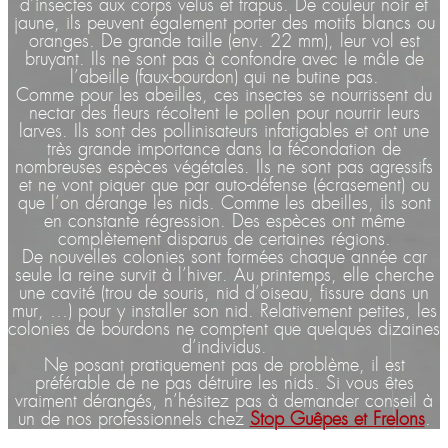
d’insectes aux corps velus et trapus. De couleur noir et
jaune, ils peuvent également porter des motifs blancs ou
oranges. De grande taille (env. 22 mm), leur vol est
bruyant. Ils ne sont pas à confondre avec le mâle de
l’abeille (faux-bourdon) qui ne butine pas.
Comme pour les abeilles, ces insectes se nourrissent du
nectar des fleurs récoltent le pollen pour nourrir leurs
larves. Ils sont des pollinisateurs infatigables et ont une
très grande importance dans la fécondation de
nombreuses espèces végétales. Ils ne sont pas agressifs
et ne vont piquer que par auto-défense (écrasement) ou
que l’on dérange les nids. Comme les abeilles, ils sont
en constante régression. Des espèces ont même
complètement disparus de certaines régions.
De nouvelles colonies sont formées chaque année car
seule la reine survit à l’hiver. Au printemps, elle cherche
une cavité (trou de souris, nid d’oiseau, fissure dans un
mur, …) pour y installer son nid. Relativement petites, les
colonies de bourdons ne comptent que quelques dizaines
d’individus.
Ne posant pratiquement pas de problème, il est
préférable de ne pas détruire les nids. Si vous êtes
vraiment dérangés, n’hésitez pas à demander conseil à
un de nos professionnels chez
Stop Guêpes et Frelons
.