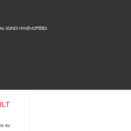
EAU SGF
LES HYMÉNOPTÈRES
ULT
ns au