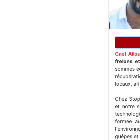
Gael Allo
frelons e
sommes ég
récupérat
locaux, af
Chez Stop 
et notre s
technologi
formée au
l'environn
guêpes et 