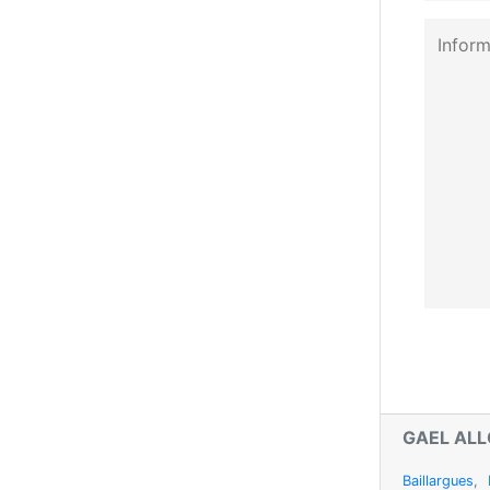
GAEL AL
Baillargues
,