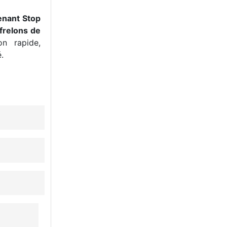
enant Stop
frelons de
n rapide,
.