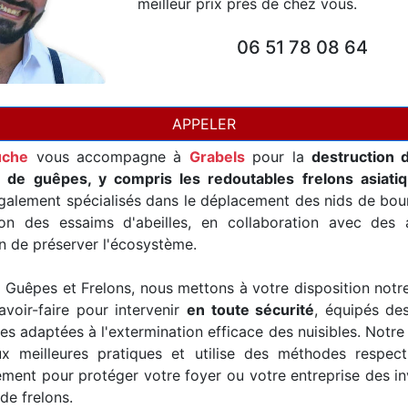
meilleur prix près de chez vous.
06 51 78 08 64
APPELER
uche
vous accompagne à
Grabels
pour la
destruction 
t de guêpes, y compris les redoutables frelons asiati
alement spécialisés dans le déplacement des nids de bour
ion des essaims d'abeilles, en collaboration avec des a
in de préserver l'écosystème.
Guêpes et Frelons, nous mettons à votre disposition notr
avoir-faire pour intervenir
en toute sécurité
, équipés de
es adaptées à l'extermination efficace des nuisibles. Notre
x meilleures pratiques et utilise des méthodes respec
ement pour protéger votre foyer ou votre entreprise des i
de frelons.