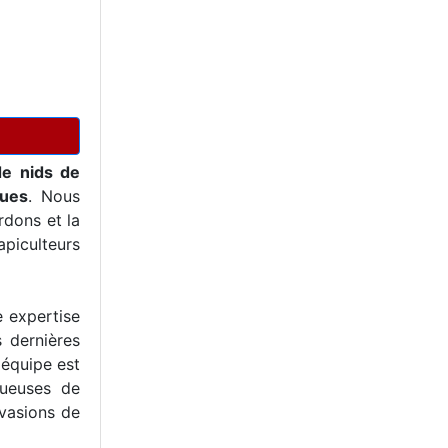
de nids de
ques
. Nous
dons et la
piculteurs
e expertise
s dernières
 équipe est
tueuses de
nvasions de