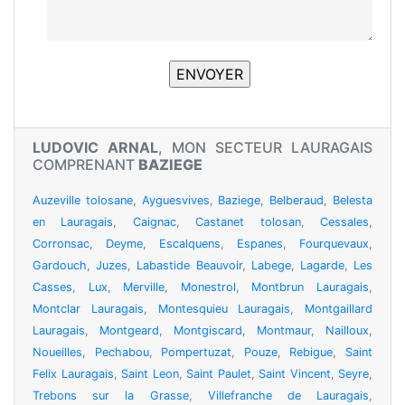
LUDOVIC ARNAL
, MON SECTEUR LAURAGAIS
COMPRENANT
BAZIEGE
Auzeville tolosane
,
Ayguesvives
,
Baziege
,
Belberaud
,
Belesta
en Lauragais
,
Caignac
,
Castanet tolosan
,
Cessales
,
Corronsac
,
Deyme
,
Escalquens
,
Espanes
,
Fourquevaux
,
Gardouch
,
Juzes
,
Labastide Beauvoir
,
Labege
,
Lagarde
,
Les
Casses
,
Lux
,
Merville
,
Monestrol
,
Montbrun Lauragais
,
Montclar Lauragais
,
Montesquieu Lauragais
,
Montgaillard
Lauragais
,
Montgeard
,
Montgiscard
,
Montmaur
,
Nailloux
,
Noueilles
,
Pechabou
,
Pompertuzat
,
Pouze
,
Rebigue
,
Saint
Felix Lauragais
,
Saint Leon
,
Saint Paulet
,
Saint Vincent
,
Seyre
,
Trebons sur la Grasse
,
Villefranche de Lauragais
,