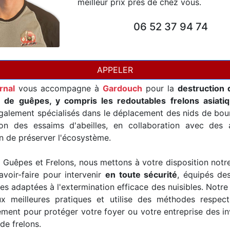
meilleur prix près de chez vous.
06 52 37 94 74
APPELER
rnal
vous accompagne à
Gardouch
pour la
destruction 
t de guêpes, y compris les redoutables frelons asiati
alement spécialisés dans le déplacement des nids de bour
ion des essaims d'abeilles, en collaboration avec des a
in de préserver l'écosystème.
Guêpes et Frelons, nous mettons à votre disposition notr
avoir-faire pour intervenir
en toute sécurité
, équipés de
es adaptées à l'extermination efficace des nuisibles. Notre
x meilleures pratiques et utilise des méthodes respec
ement pour protéger votre foyer ou votre entreprise des i
de frelons.