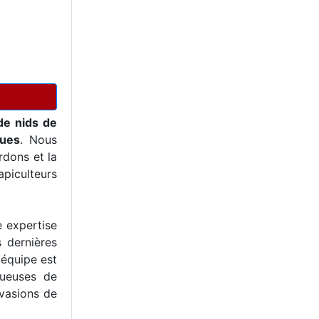
de nids de
ques
. Nous
dons et la
piculteurs
e expertise
s dernières
 équipe est
tueuses de
nvasions de