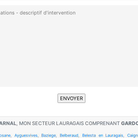
 ARNAL
, MON SECTEUR LAURAGAIS COMPRENANT
GARD
losane
,
Ayguesvives
,
Baziege
,
Belberaud
,
Belesta en Lauragais
,
Caign