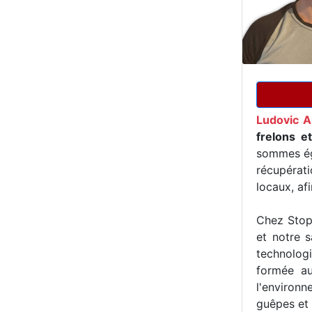
Ludovic A
frelons e
sommes ég
récupérat
locaux, af
Chez Stop 
et notre s
technologi
formée au
l'environn
guêpes et 