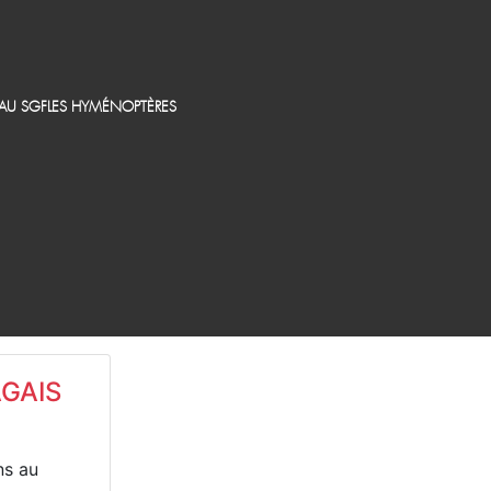
EAU SGF
LES HYMÉNOPTÈRES
GAIS
ns au