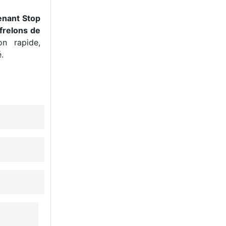
enant Stop
frelons de
n rapide,
.