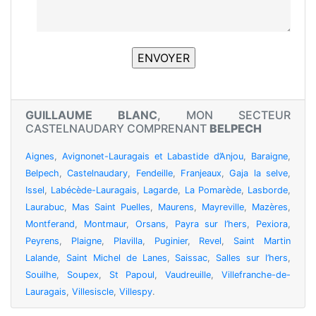
GUILLAUME BLANC
, MON SECTEUR
CASTELNAUDARY COMPRENANT
BELPECH
Aignes
,
Avignonet-Lauragais et Labastide d’Anjou
,
Baraigne
,
Belpech
,
Castelnaudary
,
Fendeille
,
Franjeaux
,
Gaja la selve
,
Issel
,
Labécède-Lauragais
,
Lagarde
,
La Pomarède
,
Lasborde
,
Laurabuc
,
Mas Saint Puelles
,
Maurens
,
Mayreville
,
Mazères
,
Montferand
,
Montmaur
,
Orsans
,
Payra sur l’hers
,
Pexiora
,
Peyrens
,
Plaigne
,
Plavilla
,
Puginier
,
Revel
,
Saint Martin
Lalande
,
Saint Michel de Lanes
,
Saissac
,
Salles sur l’hers
,
Souilhe
,
Soupex
,
St Papoul
,
Vaudreuille
,
Villefranche-de-
Lauragais
,
Villesiscle
,
Villespy
.