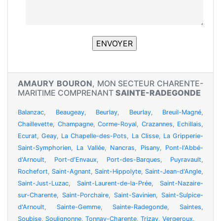
AMAURY BOURON
, MON SECTEUR CHARENTE-
MARITIME COMPRENANT
SAINTE-RADEGONDE
Balanzac
,
Beaugeay
,
Beurlay
,
Beurlay
,
Breuil-Magné
,
Chaillevette
,
Champagne
,
Corme-Royal
,
Crazannes
,
Echillais
,
Ecurat
,
Geay
,
La Chapelle-des-Pots
,
La Clisse
,
La Gripperie-
Saint-Symphorien
,
La Vallée
,
Nancras
,
Pisany
,
Pont-l'Abbé-
d'Arnoult
,
Port-d'Envaux
,
Port-des-Barques
,
Puyravault
,
Rochefort
,
Saint-Agnant
,
Saint-Hippolyte
,
Saint-Jean-d'Angle
,
Saint-Just-Luzac
,
Saint-Laurent-de-la-Prée
,
Saint-Nazaire-
sur-Charente
,
Saint-Porchaire
,
Saint-Savinien
,
Saint-Sulpice-
d'Arnoult
,
Sainte-Gemme
,
Sainte-Radegonde
,
Saintes
,
Soubise
,
Soulignonne
,
Tonnay-Charente
,
Trizay
,
Vergeroux
.