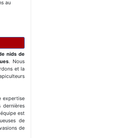
ns au
de nids de
ques
. Nous
dons et la
piculteurs
e expertise
s dernières
 équipe est
tueuses de
nvasions de