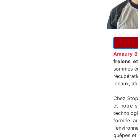
Amaury B
frelons e
sommes ég
récupérat
locaux, af
Chez Stop 
et notre s
technologi
formée au
l'environn
guêpes et 