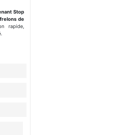
enant Stop
frelons de
n rapide,
.