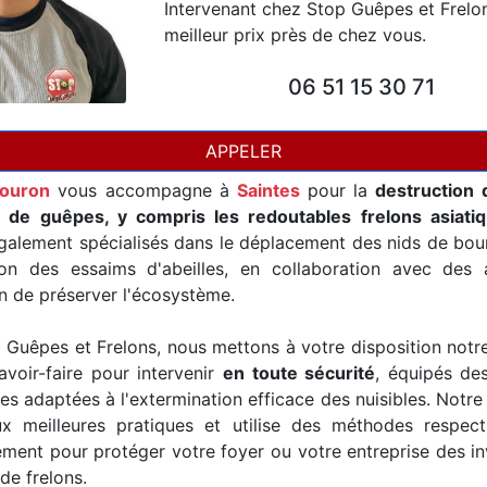
Intervenant chez Stop Guêpes et Frelo
meilleur prix près de chez vous.
06 51 15 30 71
APPELER
ouron
vous accompagne à
Saintes
pour la
destruction 
t de guêpes, y compris les redoutables frelons asiati
alement spécialisés dans le déplacement des nids de bour
ion des essaims d'abeilles, en collaboration avec des a
in de préserver l'écosystème.
Guêpes et Frelons, nous mettons à votre disposition notr
avoir-faire pour intervenir
en toute sécurité
, équipés de
es adaptées à l'extermination efficace des nuisibles. Notre
x meilleures pratiques et utilise des méthodes respec
ement pour protéger votre foyer ou votre entreprise des i
de frelons.