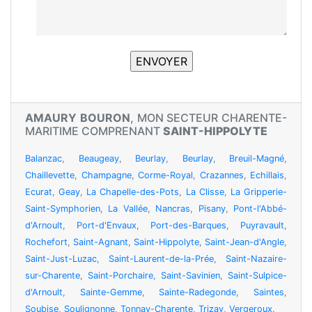
AMAURY BOURON
, MON SECTEUR CHARENTE-
MARITIME COMPRENANT
SAINT-HIPPOLYTE
Balanzac
,
Beaugeay
,
Beurlay
,
Beurlay
,
Breuil-Magné
,
Chaillevette
,
Champagne
,
Corme-Royal
,
Crazannes
,
Echillais
,
Ecurat
,
Geay
,
La Chapelle-des-Pots
,
La Clisse
,
La Gripperie-
Saint-Symphorien
,
La Vallée
,
Nancras
,
Pisany
,
Pont-l'Abbé-
d'Arnoult
,
Port-d'Envaux
,
Port-des-Barques
,
Puyravault
,
Rochefort
,
Saint-Agnant
,
Saint-Hippolyte
,
Saint-Jean-d'Angle
,
Saint-Just-Luzac
,
Saint-Laurent-de-la-Prée
,
Saint-Nazaire-
sur-Charente
,
Saint-Porchaire
,
Saint-Savinien
,
Saint-Sulpice-
d'Arnoult
,
Sainte-Gemme
,
Sainte-Radegonde
,
Saintes
,
Soubise
,
Soulignonne
,
Tonnay-Charente
,
Trizay
,
Vergeroux
.