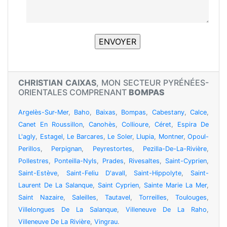
CHRISTIAN CAIXAS
, MON SECTEUR PYRÉNÉES-
ORIENTALES COMPRENANT
BOMPAS
Argelès-Sur-Mer
,
Baho
,
Baixas
,
Bompas
,
Cabestany
,
Calce
,
Canet En Roussillon
,
Canohès
,
Collioure
,
Céret
,
Espira De
L'agly
,
Estagel
,
Le Barcares
,
Le Soler
,
Llupia
,
Montner
,
Opoul-
Perillos
,
Perpignan
,
Peyrestortes
,
Pezilla-De-La-Rivière
,
Pollestres
,
Ponteilla-Nyls
,
Prades
,
Rivesaltes
,
Saint-Cyprien
,
Saint-Estève
,
Saint-Feliu D'avall
,
Saint-Hippolyte
,
Saint-
Laurent De La Salanque
,
Saint Cyprien
,
Sainte Marie La Mer
,
Saint Nazaire
,
Saleilles
,
Tautavel
,
Torreilles
,
Toulouges
,
Villelongues De La Salanque
,
Villeneuve De La Raho
,
Villeneuve De La Rivière
,
Vingrau
.