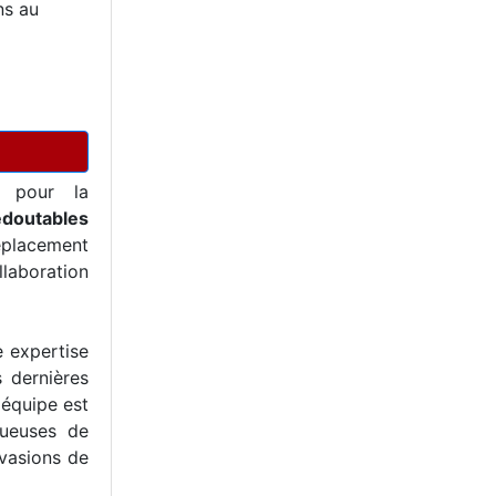
ns au
pour la
edoutables
éplacement
llaboration
e expertise
s dernières
 équipe est
tueuses de
nvasions de