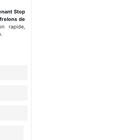
enant Stop
frelons de
n rapide,
.