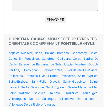
CHRISTIAN CAIXAS
, MON SECTEUR PYRÉNÉES-
ORIENTALES COMPRENANT
PONTEILLA-NYLS
Argelès-Sur-Mer
,
Baho
,
Baixas
,
Bompas
,
Cabestany
,
Calce
,
Canet En Roussillon
,
Canohès
,
Collioure
,
Céret
,
Espira De
L'agly
,
Estagel
,
Le Barcares
,
Le Soler
,
Llupia
,
Montner
,
Opoul-
Perillos
,
Perpignan
,
Peyrestortes
,
Pezilla-De-La-Rivière
,
Pollestres
,
Ponteilla-Nyls
,
Prades
,
Rivesaltes
,
Saint-Cyprien
,
Saint-Estève
,
Saint-Feliu D'avall
,
Saint-Hippolyte
,
Saint-
Laurent De La Salanque
,
Saint Cyprien
,
Sainte Marie La Mer
,
Saint Nazaire
,
Saleilles
,
Tautavel
,
Torreilles
,
Toulouges
,
Villelongues De La Salanque
,
Villeneuve De La Raho
,
Villeneuve De La Rivière
,
Vingrau
.