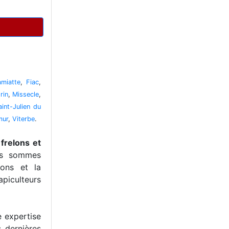
miatte
,
Fiac
,
rin
,
Missecle
,
aint-Julien du
mur
,
Viterbe
.
frelons et
us sommes
ons et la
piculteurs
e expertise
s dernières