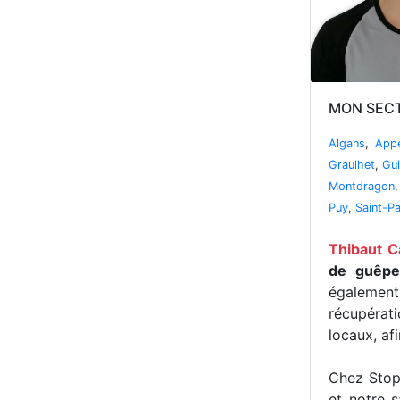
MON SECT
Algans
,
Appe
Graulhet
,
Gui
Montdragon
Puy
,
Saint-P
Thibaut C
de guêpes
égalemen
récupérat
locaux, af
Chez Stop 
et notre s