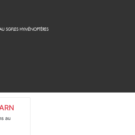
EAU SGF
LES HYMÉNOPTÈRES
TARN
ns au