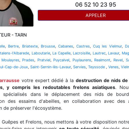
06 52 10 23 95
APPELER
EUR - TARN
lle
,
Bertre
,
Briatexte
,
Brousse
,
Cabanes
,
Castres
,
Cuq les Vielmur
,
Da
talens-l'Albarede
,
Laboutarie
,
La Capelle
,
Lacroisille
,
Lautrec
,
Lavaur
,
Mag
,
Moulayres
,
Prades
,
Pratviel
,
Puycalvel
,
Puylaurens
,
Realmont
,
Revel
,
S
aul-Cap-de-Joux
,
Saint-Sernin-lès-Lavaur
,
Servies
,
Teyssode
,
Venes
,
Viel
arrausse
votre expert dédié à la
destruction de nids de 
, y compris les redoutables frelons asiatiques
. No
t spécialisés dans le déplacement des nids de bourd
ion des essaims d'abeilles, en collaboration avec des a
in de préserver l'écosystème.
Guêpes et Frelons, nous mettons à votre disposition notr
avoir-faire pour intervenir
en toute sécurité
, équipés de