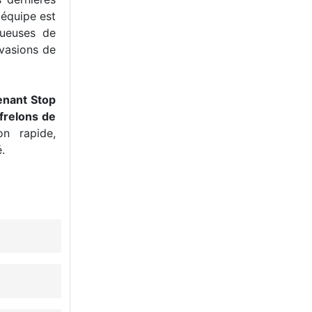
 équipe est
tueuses de
nvasions de
enant Stop
frelons de
n rapide,
.