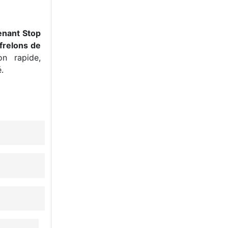
enant Stop
frelons de
n rapide,
.