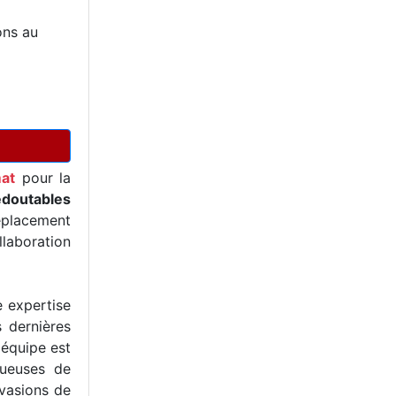
ons au
at
pour la
edoutables
éplacement
llaboration
e expertise
s dernières
 équipe est
tueuses de
nvasions de