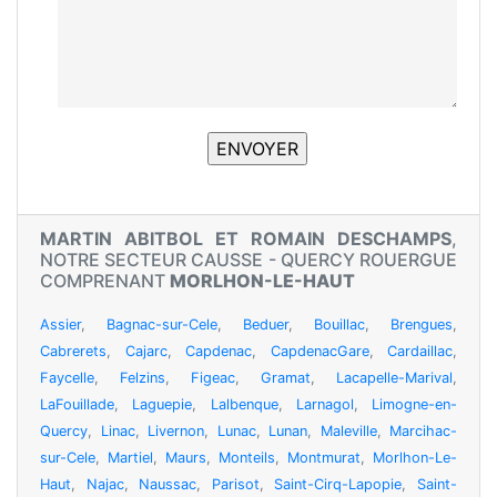
MARTIN ABITBOL ET ROMAIN DESCHAMPS
,
NOTRE SECTEUR CAUSSE - QUERCY ROUERGUE
COMPRENANT
MORLHON-LE-HAUT
Assier
,
Bagnac-sur-Cele
,
Beduer
,
Bouillac
,
Brengues
,
Cabrerets
,
Cajarc
,
Capdenac
,
CapdenacGare
,
Cardaillac
,
Faycelle
,
Felzins
,
Figeac
,
Gramat
,
Lacapelle-Marival
,
LaFouillade
,
Laguepie
,
Lalbenque
,
Larnagol
,
Limogne-en-
Quercy
,
Linac
,
Livernon
,
Lunac
,
Lunan
,
Maleville
,
Marcihac-
sur-Cele
,
Martiel
,
Maurs
,
Monteils
,
Montmurat
,
Morlhon-Le-
Haut
,
Najac
,
Naussac
,
Parisot
,
Saint-Cirq-Lapopie
,
Saint-