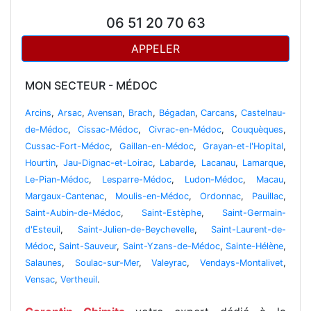
06 51 20 70 63
APPELER
MON SECTEUR - MÉDOC
Arcins
,
Arsac
,
Avensan
,
Brach
,
Bégadan
,
Carcans
,
Castelnau-
de-Médoc
,
Cissac-Médoc
,
Civrac-en-Médoc
,
Couquèques
,
Cussac-Fort-Médoc
,
Gaillan-en-Médoc
,
Grayan-et-l'Hopital
,
Hourtin
,
Jau-Dignac-et-Loirac
,
Labarde
,
Lacanau
,
Lamarque
,
Le-Pian-Médoc
,
Lesparre-Médoc
,
Ludon-Médoc
,
Macau
,
Margaux-Cantenac
,
Moulis-en-Médoc
,
Ordonnac
,
Pauillac
,
Saint-Aubin-de-Médoc
,
Saint-Estèphe
,
Saint-Germain-
d'Esteuil
,
Saint-Julien-de-Beychevelle
,
Saint-Laurent-de-
Médoc
,
Saint-Sauveur
,
Saint-Yzans-de-Médoc
,
Sainte-Hélène
,
Salaunes
,
Soulac-sur-Mer
,
Valeyrac
,
Vendays-Montalivet
,
Vensac
,
Vertheuil
.