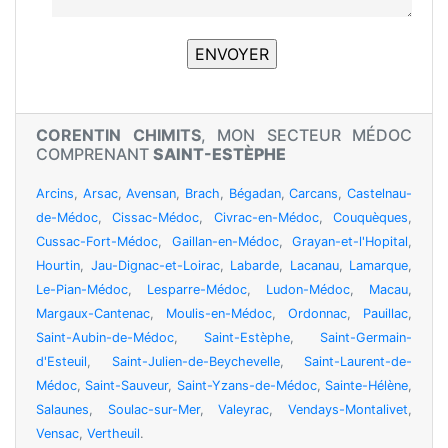
CORENTIN CHIMITS
, MON SECTEUR MÉDOC
COMPRENANT
SAINT-ESTÈPHE
Arcins
,
Arsac
,
Avensan
,
Brach
,
Bégadan
,
Carcans
,
Castelnau-
de-Médoc
,
Cissac-Médoc
,
Civrac-en-Médoc
,
Couquèques
,
Cussac-Fort-Médoc
,
Gaillan-en-Médoc
,
Grayan-et-l'Hopital
,
Hourtin
,
Jau-Dignac-et-Loirac
,
Labarde
,
Lacanau
,
Lamarque
,
Le-Pian-Médoc
,
Lesparre-Médoc
,
Ludon-Médoc
,
Macau
,
Margaux-Cantenac
,
Moulis-en-Médoc
,
Ordonnac
,
Pauillac
,
Saint-Aubin-de-Médoc
,
Saint-Estèphe
,
Saint-Germain-
d'Esteuil
,
Saint-Julien-de-Beychevelle
,
Saint-Laurent-de-
Médoc
,
Saint-Sauveur
,
Saint-Yzans-de-Médoc
,
Sainte-Hélène
,
Salaunes
,
Soulac-sur-Mer
,
Valeyrac
,
Vendays-Montalivet
,
Vensac
,
Vertheuil
.