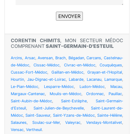
CORENTIN CHIMITS
, MON SECTEUR MÉDOC
COMPRENANT
SAINT-GERMAIN-D'ESTEUIL
Arcins
,
Arsac
,
Avensan
,
Brach
,
Bégadan
,
Carcans
,
Castelnau-
de-Médoc
,
Cissac-Médoc
,
Civrac-en-Médoc
,
Couquèques
,
Cussac-Fort-Médoc
,
Gaillan-en-Médoc
,
Grayan-et-l'Hopital
,
Hourtin
,
Jau-Dignac-et-Loirac
,
Labarde
,
Lacanau
,
Lamarque
,
Le-Pian-Médoc
,
Lesparre-Médoc
,
Ludon-Médoc
,
Macau
,
Margaux-Cantenac
,
Moulis-en-Médoc
,
Ordonnac
,
Pauillac
,
Saint-Aubin-de-Médoc
,
Saint-Estèphe
,
Saint-Germain-
d'Esteuil
,
Saint-Julien-de-Beychevelle
,
Saint-Laurent-de-
Médoc
,
Saint-Sauveur
,
Saint-Yzans-de-Médoc
,
Sainte-Hélène
,
Salaunes
,
Soulac-sur-Mer
,
Valeyrac
,
Vendays-Montalivet
,
Vensac
,
Vertheuil
.