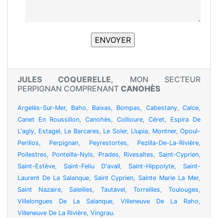
JULES COQUERELLE
, MON SECTEUR
PERPIGNAN COMPRENANT
CANOHÈS
Argelès-Sur-Mer
,
Baho
,
Baixas
,
Bompas
,
Cabestany
,
Calce
,
Canet En Roussillon
,
Canohès
,
Collioure
,
Céret
,
Espira De
L'agly
,
Estagel
,
Le Barcares
,
Le Soler
,
Llupia
,
Montner
,
Opoul-
Perillos
,
Perpignan
,
Peyrestortes
,
Pezilla-De-La-Rivière
,
Pollestres
,
Ponteilla-Nyls
,
Prades
,
Rivesaltes
,
Saint-Cyprien
,
Saint-Estève
,
Saint-Feliu D'avall
,
Saint-Hippolyte
,
Saint-
Laurent De La Salanque
,
Saint Cyprien
,
Sainte Marie La Mer
,
Saint Nazaire
,
Saleilles
,
Tautavel
,
Torreilles
,
Toulouges
,
Villelongues De La Salanque
,
Villeneuve De La Raho
,
Villeneuve De La Rivière
,
Vingrau
.