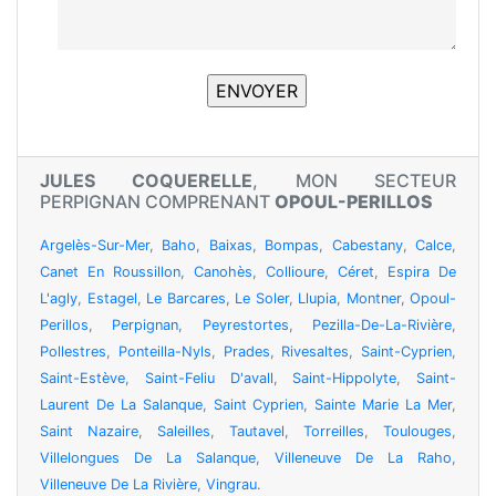
JULES COQUERELLE
, MON SECTEUR
PERPIGNAN COMPRENANT
OPOUL-PERILLOS
Argelès-Sur-Mer
,
Baho
,
Baixas
,
Bompas
,
Cabestany
,
Calce
,
Canet En Roussillon
,
Canohès
,
Collioure
,
Céret
,
Espira De
L'agly
,
Estagel
,
Le Barcares
,
Le Soler
,
Llupia
,
Montner
,
Opoul-
Perillos
,
Perpignan
,
Peyrestortes
,
Pezilla-De-La-Rivière
,
Pollestres
,
Ponteilla-Nyls
,
Prades
,
Rivesaltes
,
Saint-Cyprien
,
Saint-Estève
,
Saint-Feliu D'avall
,
Saint-Hippolyte
,
Saint-
Laurent De La Salanque
,
Saint Cyprien
,
Sainte Marie La Mer
,
Saint Nazaire
,
Saleilles
,
Tautavel
,
Torreilles
,
Toulouges
,
Villelongues De La Salanque
,
Villeneuve De La Raho
,
Villeneuve De La Rivière
,
Vingrau
.