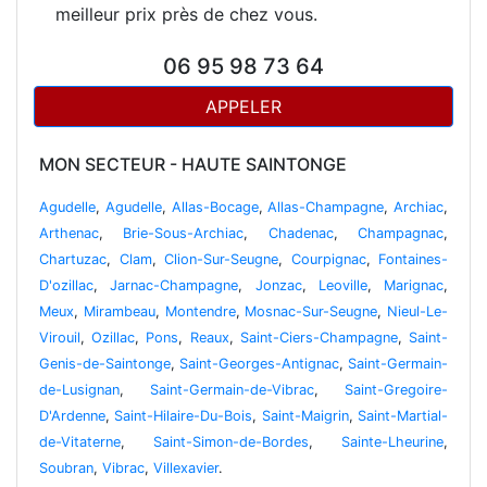
meilleur prix près de chez vous.
06 95 98 73 64
APPELER
MON SECTEUR - HAUTE SAINTONGE
Agudelle
,
Agudelle
,
Allas-Bocage
,
Allas-Champagne
,
Archiac
,
Arthenac
,
Brie-Sous-Archiac
,
Chadenac
,
Champagnac
,
Chartuzac
,
Clam
,
Clion-Sur-Seugne
,
Courpignac
,
Fontaines-
D'ozillac
,
Jarnac-Champagne
,
Jonzac
,
Leoville
,
Marignac
,
Meux
,
Mirambeau
,
Montendre
,
Mosnac-Sur-Seugne
,
Nieul-Le-
Virouil
,
Ozillac
,
Pons
,
Reaux
,
Saint-Ciers-Champagne
,
Saint-
Genis-de-Saintonge
,
Saint-Georges-Antignac
,
Saint-Germain-
de-Lusignan
,
Saint-Germain-de-Vibrac
,
Saint-Gregoire-
D'Ardenne
,
Saint-Hilaire-Du-Bois
,
Saint-Maigrin
,
Saint-Martial-
de-Vitaterne
,
Saint-Simon-de-Bordes
,
Sainte-Lheurine
,
Soubran
,
Vibrac
,
Villexavier
.