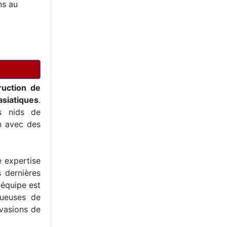
ns au
ruction de
asiatiques
.
s nids de
on avec des
e expertise
s dernières
 équipe est
tueuses de
nvasions de