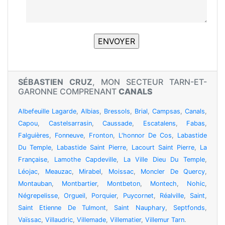
SÉBASTIEN CRUZ
, MON SECTEUR TARN-ET-
GARONNE COMPRENANT
CANALS
Albefeuille Lagarde
,
Albias
,
Bressols
,
Brial
,
Campsas
,
Canals
,
Capou
,
Castelsarrasin
,
Caussade
,
Escatalens
,
Fabas
,
Falguières
,
Fonneuve
,
Fronton
,
L'honnor De Cos
,
Labastide
Du Temple
,
Labastide Saint Pierre
,
Lacourt Saint Pierre
,
La
Française
,
Lamothe Capdeville
,
La Ville Dieu Du Temple
,
Léojac
,
Meauzac
,
Mirabel
,
Moissac
,
Moncler De Quercy
,
Montauban
,
Montbartier
,
Montbeton
,
Montech
,
Nohic
,
Négrepelisse
,
Orgueil
,
Porquier
,
Puycornet
,
Réalville
,
Saint
,
Saint Etienne De Tulmont
,
Saint Nauphary
,
Septfonds
,
Vaïssac
,
Villaudric
,
Villemade
,
Villematier
,
Villemur Tarn
.