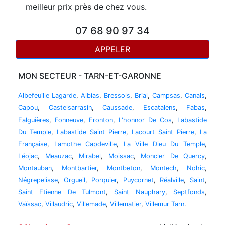
meilleur prix près de chez vous.
07 68 90 97 34
APPELER
MON SECTEUR - TARN-ET-GARONNE
Albefeuille Lagarde
,
Albias
,
Bressols
,
Brial
,
Campsas
,
Canals
,
Capou
,
Castelsarrasin
,
Caussade
,
Escatalens
,
Fabas
,
Falguières
,
Fonneuve
,
Fronton
,
L'honnor De Cos
,
Labastide
Du Temple
,
Labastide Saint Pierre
,
Lacourt Saint Pierre
,
La
Française
,
Lamothe Capdeville
,
La Ville Dieu Du Temple
,
Léojac
,
Meauzac
,
Mirabel
,
Moissac
,
Moncler De Quercy
,
Montauban
,
Montbartier
,
Montbeton
,
Montech
,
Nohic
,
Négrepelisse
,
Orgueil
,
Porquier
,
Puycornet
,
Réalville
,
Saint
,
Saint Etienne De Tulmont
,
Saint Nauphary
,
Septfonds
,
Vaïssac
,
Villaudric
,
Villemade
,
Villematier
,
Villemur Tarn
.