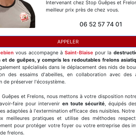
Intervenant chez Stop Guêpes et Frelo
meilleur prix près de chez vous.
06 52 57 74 01
APPELER
Debien
vous accompagne à
Saint-Blaise
pour la
destructi
s et de guêpes, y compris les redoutables frelons asiati
alement spécialisés dans le déplacement des nids de bour
ion des essaims d'abeilles, en collaboration avec des a
in de préserver l'écosystème.
Guêpes et Frelons, nous mettons à votre disposition notr
avoir-faire pour intervenir
en toute sécurité
, équipés de
es adaptées à l'extermination efficace des nuisibles. Notre
x meilleures pratiques et utilise des méthodes respec
ement pour protéger votre foyer ou votre entreprise des i
de frelons.