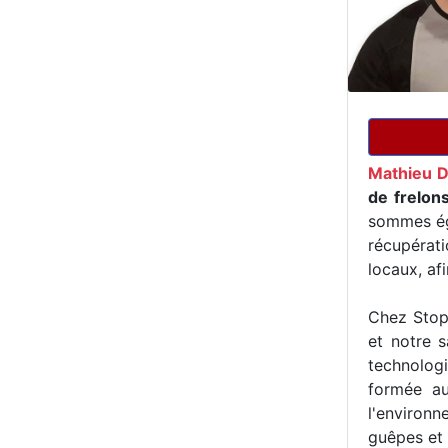
Mathieu 
de frelon
sommes ég
récupérat
locaux, af
Chez Stop 
et notre s
technologi
formée au
l'environn
guêpes et 