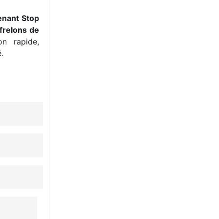
enant Stop
frelons de
n rapide,
.