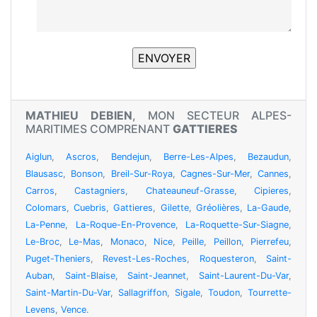
MATHIEU DEBIEN
, MON SECTEUR ALPES-
MARITIMES COMPRENANT
GATTIERES
Aiglun
,
Ascros
,
Bendejun
,
Berre-Les-Alpes
,
Bezaudun
,
Blausasc
,
Bonson
,
Breil-Sur-Roya
,
Cagnes-Sur-Mer
,
Cannes
,
Carros
,
Castagniers
,
Chateauneuf-Grasse
,
Cipieres
,
Colomars
,
Cuebris
,
Gattieres
,
Gilette
,
Gréolières
,
La-Gaude
,
La-Penne
,
La-Roque-En-Provence
,
La-Roquette-Sur-Siagne
,
Le-Broc
,
Le-Mas
,
Monaco
,
Nice
,
Peille
,
Peillon
,
Pierrefeu
,
Puget-Theniers
,
Revest-Les-Roches
,
Roquesteron
,
Saint-
Auban
,
Saint-Blaise
,
Saint-Jeannet
,
Saint-Laurent-Du-Var
,
Saint-Martin-Du-Var
,
Sallagriffon
,
Sigale
,
Toudon
,
Tourrette-
Levens
,
Vence
.