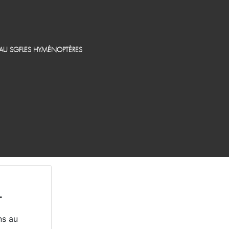
EAU SGF
LES HYMÉNOPTÈRES
T
ns au