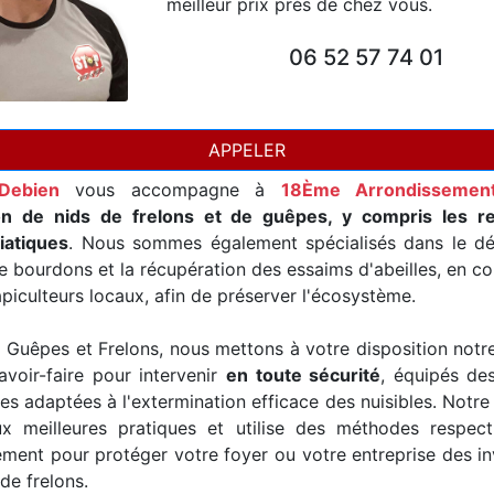
meilleur prix près de chez vous.
06 52 57 74 01
APPELER
Debien
vous accompagne à
18Ème Arrondissemen
on de nids de frelons et de guêpes, y compris les r
iatiques
. Nous sommes également spécialisés dans le d
e bourdons et la récupération des essaims d'abeilles, en co
piculteurs locaux, afin de préserver l'écosystème.
Guêpes et Frelons, nous mettons à votre disposition notr
avoir-faire pour intervenir
en toute sécurité
, équipés de
es adaptées à l'extermination efficace des nuisibles. Notre
x meilleures pratiques et utilise des méthodes respec
ement pour protéger votre foyer ou votre entreprise des i
de frelons.