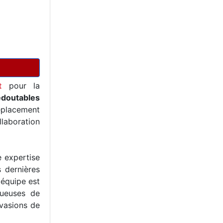
t
pour la
edoutables
éplacement
llaboration
e expertise
s dernières
 équipe est
tueuses de
nvasions de