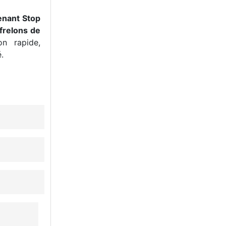
enant Stop
frelons de
n rapide,
.