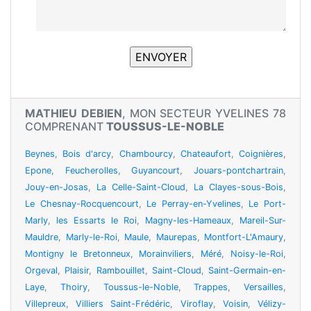
MATHIEU DEBIEN
, MON SECTEUR YVELINES 78
COMPRENANT
TOUSSUS-LE-NOBLE
Beynes
,
Bois d'arcy
,
Chambourcy
,
Chateaufort
,
Coignières
,
Epone
,
Feucherolles
,
Guyancourt
,
Jouars-pontchartrain
,
Jouy-en-Josas
,
La Celle-Saint-Cloud
,
La Clayes-sous-Bois
,
Le Chesnay-Rocquencourt
,
Le Perray-en-Yvelines
,
Le Port-
Marly
,
les Essarts le Roi
,
Magny-les-Hameaux
,
Mareil-Sur-
Mauldre
,
Marly-le-Roi
,
Maule
,
Maurepas
,
Montfort-L'Amaury
,
Montigny le Bretonneux
,
Morainviliers
,
Méré
,
Noisy-le-Roi
,
Orgeval
,
Plaisir
,
Rambouillet
,
Saint-Cloud
,
Saint-Germain-en-
Laye
,
Thoiry
,
Toussus-le-Noble
,
Trappes
,
Versailles
,
Villepreux
,
Villiers Saint-Frédéric
,
Viroflay
,
Voisin
,
Vélizy-