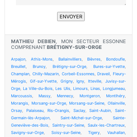
MATHIEU DEBIEN
, MON SECTEUR ESSONNE
COMPRENANT
BRÉTIGNY-SUR-ORGE
Arpajon
,
Athis-Mons
,
Ballainvilliers
,
Bièvres
,
Bondoufle
,
Breuillet
,
Brunoy
,
Brétigny-sur-Orge
,
Bures-sur-Yvette
,
Champlan
,
Chilly-Mazarin
,
Corbeil-Essonnes
,
Draveil
,
Fleury-
Mérogis
,
Gif-sur-Yvette
,
Grigny
,
Igny
,
Itteville
,
Juvisy-sur-
Orge
,
La Ville-du-Bois
,
Les Ulis
,
Limours
,
Linas
,
Longjumeau
,
Marcoussis
,
Massy
,
Mennecy
,
Montgeron
,
Montlhéry
,
Morangis
,
Morsang-sur-Orge
,
Morsang-sur-Seine
,
Ollainville
,
Orsay
,
Palaiseau
,
Ris-Orangis
,
Saclay
,
Saint-Aubin
,
Saint-
Germain-lès-Arpajon
,
Saint-Michel-sur-Orge
,
Sainte-
Geneviève-des-Bois
,
Saintry-sur-Seine
,
Saulx-les-Chartreux
,
Savigny-sur-Orge
,
Soisy-sur-Seine
,
Tigery
,
Vauhallan
,