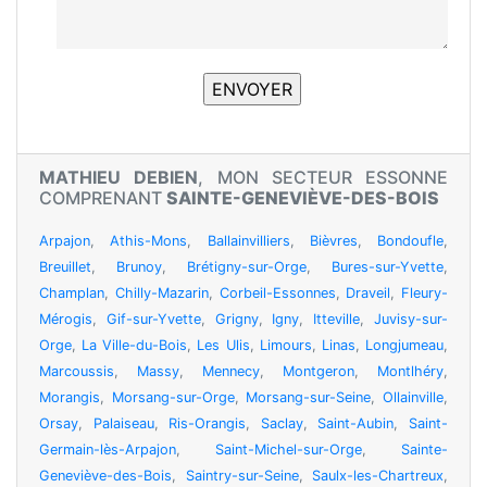
MATHIEU DEBIEN
, MON SECTEUR ESSONNE
COMPRENANT
SAINTE-GENEVIÈVE-DES-BOIS
Arpajon
,
Athis-Mons
,
Ballainvilliers
,
Bièvres
,
Bondoufle
,
Breuillet
,
Brunoy
,
Brétigny-sur-Orge
,
Bures-sur-Yvette
,
Champlan
,
Chilly-Mazarin
,
Corbeil-Essonnes
,
Draveil
,
Fleury-
Mérogis
,
Gif-sur-Yvette
,
Grigny
,
Igny
,
Itteville
,
Juvisy-sur-
Orge
,
La Ville-du-Bois
,
Les Ulis
,
Limours
,
Linas
,
Longjumeau
,
Marcoussis
,
Massy
,
Mennecy
,
Montgeron
,
Montlhéry
,
Morangis
,
Morsang-sur-Orge
,
Morsang-sur-Seine
,
Ollainville
,
Orsay
,
Palaiseau
,
Ris-Orangis
,
Saclay
,
Saint-Aubin
,
Saint-
Germain-lès-Arpajon
,
Saint-Michel-sur-Orge
,
Sainte-
Geneviève-des-Bois
,
Saintry-sur-Seine
,
Saulx-les-Chartreux
,