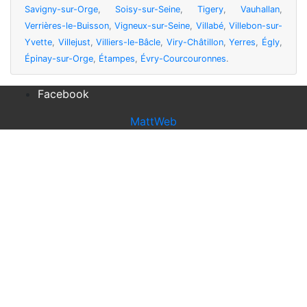
Savigny-sur-Orge
,
Soisy-sur-Seine
,
Tigery
,
Vauhallan
,
Verrières-le-Buisson
,
Vigneux-sur-Seine
,
Villabé
,
Villebon-sur-
Yvette
,
Villejust
,
Villiers-le-Bâcle
,
Viry-Châtillon
,
Yerres
,
Égly
,
Épinay-sur-Orge
,
Étampes
,
Évry-Courcouronnes
.
Facebook
MattWeb