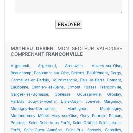
MATHIEU DEBIEN
, MON SECTEUR VAL-D'OISE
COMPRENANT
FRANCONVILLE
Argenteuil
,
Argenteuil
,
Arnouville
,
Auvers-sur-Oise
,
Beauchamp
,
Beaumont-sur-Oise
,
Bezons
,
Bouffémont
,
Cergy
,
Cormeilles-en-Parisis
,
Courdimanche
,
Deuil-la-Barre
,
Domont
,
Eaubonne
,
Enghien-les-Bains
,
Ermont
,
Fosses
,
Franconville
,
Garges-lès-Gonesse
,
Gonesse
,
Goussainville
,
Groslay
,
Herblay
,
Jouy-le-Moutier
,
L'Isle-Adam
,
Louvres
,
Margency
,
Montigny-lès-Cormeilles
,
Montlignon
,
Montmagny
,
Montmorency
,
Mériel
,
Méry-sur-Oise
,
Osny
,
Parmain
,
Persan
,
Pontoise
,
Saint-Brice-sous-Forêt
,
Saint-Gratien
,
Saint-Leu-la-
Forêt
,
Saint-Ouen-l'Aumône
,
Saint-Prix
,
Sannois
,
Sarcelles
,