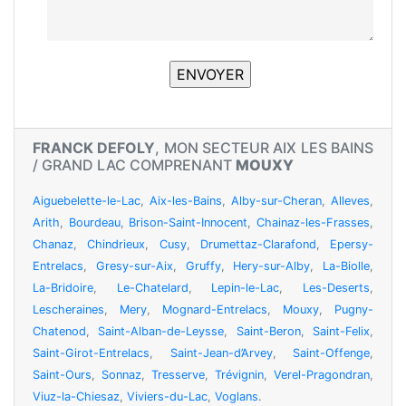
FRANCK DEFOLY
, MON SECTEUR AIX LES BAINS
/ GRAND LAC COMPRENANT
MOUXY
Aiguebelette-le-Lac
,
Aix-les-Bains
,
Alby-sur-Cheran
,
Alleves
,
Arith
,
Bourdeau
,
Brison-Saint-Innocent
,
Chainaz-les-Frasses
,
Chanaz
,
Chindrieux
,
Cusy
,
Drumettaz-Clarafond
,
Epersy-
Entrelacs
,
Gresy-sur-Aix
,
Gruffy
,
Hery-sur-Alby
,
La-Biolle
,
La-Bridoire
,
Le-Chatelard
,
Lepin-le-Lac
,
Les-Deserts
,
Lescheraines
,
Mery
,
Mognard-Entrelacs
,
Mouxy
,
Pugny-
Chatenod
,
Saint-Alban-de-Leysse
,
Saint-Beron
,
Saint-Felix
,
Saint-Girot-Entrelacs
,
Saint-Jean-d’Arvey
,
Saint-Offenge
,
Saint-Ours
,
Sonnaz
,
Tresserve
,
Trévignin
,
Verel-Pragondran
,
Viuz-la-Chiesaz
,
Viviers-du-Lac
,
Voglans
.