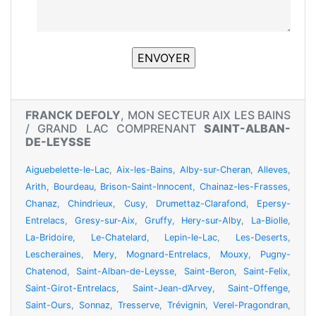
FRANCK DEFOLY
, MON SECTEUR AIX LES BAINS
/ GRAND LAC COMPRENANT
SAINT-ALBAN-
DE-LEYSSE
Aiguebelette-le-Lac
,
Aix-les-Bains
,
Alby-sur-Cheran
,
Alleves
,
Arith
,
Bourdeau
,
Brison-Saint-Innocent
,
Chainaz-les-Frasses
,
Chanaz
,
Chindrieux
,
Cusy
,
Drumettaz-Clarafond
,
Epersy-
Entrelacs
,
Gresy-sur-Aix
,
Gruffy
,
Hery-sur-Alby
,
La-Biolle
,
La-Bridoire
,
Le-Chatelard
,
Lepin-le-Lac
,
Les-Deserts
,
Lescheraines
,
Mery
,
Mognard-Entrelacs
,
Mouxy
,
Pugny-
Chatenod
,
Saint-Alban-de-Leysse
,
Saint-Beron
,
Saint-Felix
,
Saint-Girot-Entrelacs
,
Saint-Jean-d’Arvey
,
Saint-Offenge
,
Saint-Ours
,
Sonnaz
,
Tresserve
,
Trévignin
,
Verel-Pragondran
,