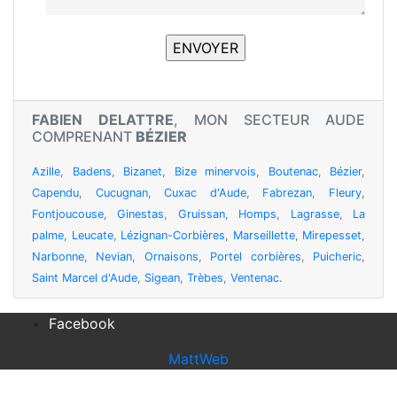
FABIEN DELATTRE
, MON SECTEUR AUDE
COMPRENANT
BÉZIER
Azille
,
Badens
,
Bizanet
,
Bize minervois
,
Boutenac
,
Bézier
,
Capendu
,
Cucugnan
,
Cuxac d'Aude
,
Fabrezan
,
Fleury
,
Fontjoucouse
,
Ginestas
,
Gruissan
,
Homps
,
Lagrasse
,
La
palme
,
Leucate
,
Lézignan-Corbières
,
Marseillette
,
Mirepesset
,
Narbonne
,
Nevian
,
Ornaisons
,
Portel corbières
,
Puicheric
,
Saint Marcel d'Aude
,
Sigean
,
Trèbes
,
Ventenac
.
Facebook
MattWeb