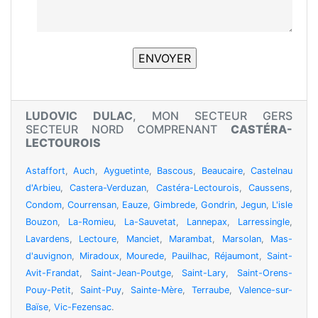
LUDOVIC DULAC
, MON SECTEUR GERS
SECTEUR NORD COMPRENANT
CASTÉRA-
LECTOUROIS
Astaffort
,
Auch
,
Ayguetinte
,
Bascous
,
Beaucaire
,
Castelnau
d'Arbieu
,
Castera-Verduzan
,
Castéra-Lectourois
,
Caussens
,
Condom
,
Courrensan
,
Eauze
,
Gimbrede
,
Gondrin
,
Jegun
,
L'isle
Bouzon
,
La-Romieu
,
La-Sauvetat
,
Lannepax
,
Larressingle
,
Lavardens
,
Lectoure
,
Manciet
,
Marambat
,
Marsolan
,
Mas-
d'auvignon
,
Miradoux
,
Mourede
,
Pauilhac
,
Réjaumont
,
Saint-
Avit-Frandat
,
Saint-Jean-Poutge
,
Saint-Lary
,
Saint-Orens-
Pouy-Petit
,
Saint-Puy
,
Sainte-Mère
,
Terraube
,
Valence-sur-
Baïse
,
Vic-Fezensac
.