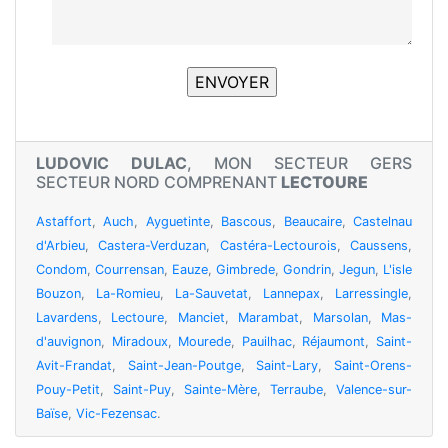
LUDOVIC DULAC
, MON SECTEUR GERS
SECTEUR NORD COMPRENANT
LECTOURE
Astaffort
,
Auch
,
Ayguetinte
,
Bascous
,
Beaucaire
,
Castelnau
d'Arbieu
,
Castera-Verduzan
,
Castéra-Lectourois
,
Caussens
,
Condom
,
Courrensan
,
Eauze
,
Gimbrede
,
Gondrin
,
Jegun
,
L'isle
Bouzon
,
La-Romieu
,
La-Sauvetat
,
Lannepax
,
Larressingle
,
Lavardens
,
Lectoure
,
Manciet
,
Marambat
,
Marsolan
,
Mas-
d'auvignon
,
Miradoux
,
Mourede
,
Pauilhac
,
Réjaumont
,
Saint-
Avit-Frandat
,
Saint-Jean-Poutge
,
Saint-Lary
,
Saint-Orens-
Pouy-Petit
,
Saint-Puy
,
Sainte-Mère
,
Terraube
,
Valence-sur-
Baïse
,
Vic-Fezensac
.