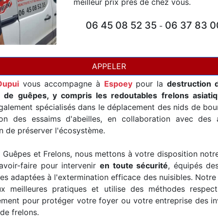
meilleur prix près de chez vous.
06 45 08 52 35
06 37 83 0
-
APPELER
Dupui
vous accompagne à
Espoey
pour la
destruction 
t de guêpes, y compris les redoutables frelons asiati
alement spécialisés dans le déplacement des nids de bour
ion des essaims d'abeilles, en collaboration avec des a
in de préserver l'écosystème.
Guêpes et Frelons, nous mettons à votre disposition notr
avoir-faire pour intervenir
en toute sécurité
, équipés de
es adaptées à l'extermination efficace des nuisibles. Notre
x meilleures pratiques et utilise des méthodes respec
ement pour protéger votre foyer ou votre entreprise des i
de frelons.