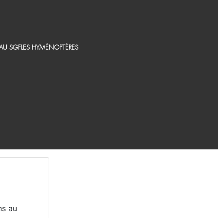
EAU SGF
LES HYMÉNOPTÈRES
ns au