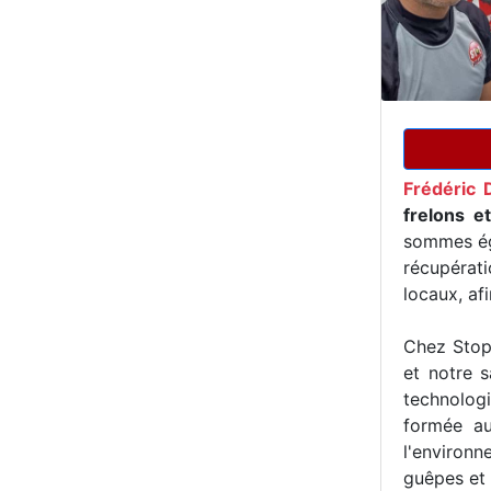
Frédéric 
frelons e
sommes ég
récupérat
locaux, af
Chez Stop 
et notre s
technologi
formée au
l'environn
guêpes et 