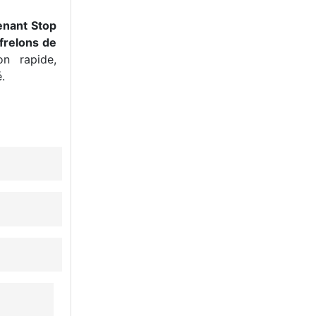
enant Stop
frelons de
n rapide,
.