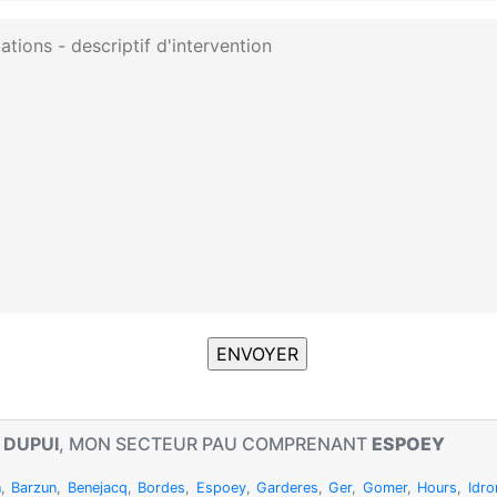
 DUPUI
, MON SECTEUR PAU COMPRENANT
ESPOEY
n
,
Barzun
,
Benejacq
,
Bordes
,
Espoey
,
Garderes
,
Ger
,
Gomer
,
Hours
,
Idro