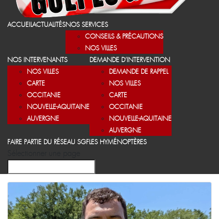
ACCUEIL
ACTUALITÉS
NOS SERVICES
CONSEILS & PRÉCAUTIONS
NOS VILLES
NOS INTERVENANTS
DEMANDE D’INTERVENTION
NOS VILLES
DEMANDE DE RAPPEL
CARTE
NOS VILLES
OCCITANIE
CARTE
NOUVELLE-AQUITAINE
OCCITANIE
AUVERGNE
NOUVELLE-AQUITAINE
AUVERGNE
FAIRE PARTIE DU RÉSEAU SGF
LES HYMÉNOPTÈRES
Sélectionner une page