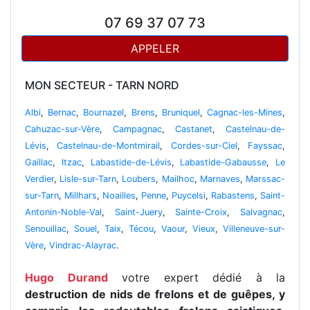
07 69 37 07 73
APPELER
MON SECTEUR - TARN NORD
Albi
,
Bernac
,
Bournazel
,
Brens
,
Bruniquel
,
Cagnac-les-Mines
,
Cahuzac-sur-Vère
,
Campagnac
,
Castanet
,
Castelnau-de-
Lévis
,
Castelnau-de-Montmirail
,
Cordes-sur-Ciel
,
Fayssac
,
Gaillac
,
Itzac
,
Labastide-de-Lévis
,
Labastide-Gabausse
,
Le
Verdier
,
Lisle-sur-Tarn
,
Loubers
,
Mailhoc
,
Marnaves
,
Marssac-
sur-Tarn
,
Millhars
,
Noailles
,
Penne
,
Puycelsi
,
Rabastens
,
Saint-
Antonin-Noble-Val
,
Saint-Juery
,
Sainte-Croix
,
Salvagnac
,
Senouillac
,
Souel
,
Taix
,
Técou
,
Vaour
,
Vieux
,
Villeneuve-sur-
Vère
,
Vindrac-Alayrac
.
Hugo Durand
votre expert dédié à la
destruction de nids de frelons et de guêpes, y