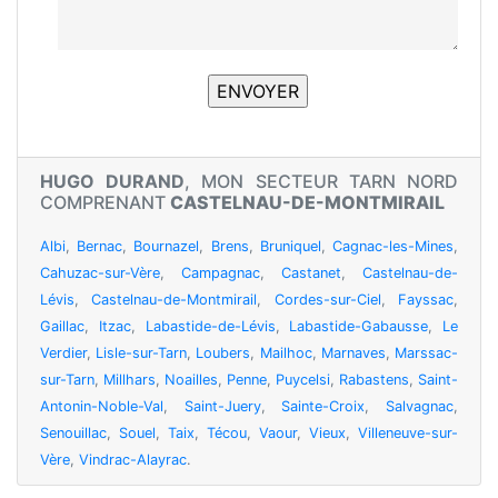
HUGO DURAND
, MON SECTEUR TARN NORD
COMPRENANT
CASTELNAU-DE-MONTMIRAIL
Albi
,
Bernac
,
Bournazel
,
Brens
,
Bruniquel
,
Cagnac-les-Mines
,
Cahuzac-sur-Vère
,
Campagnac
,
Castanet
,
Castelnau-de-
Lévis
,
Castelnau-de-Montmirail
,
Cordes-sur-Ciel
,
Fayssac
,
Gaillac
,
Itzac
,
Labastide-de-Lévis
,
Labastide-Gabausse
,
Le
Verdier
,
Lisle-sur-Tarn
,
Loubers
,
Mailhoc
,
Marnaves
,
Marssac-
sur-Tarn
,
Millhars
,
Noailles
,
Penne
,
Puycelsi
,
Rabastens
,
Saint-
Antonin-Noble-Val
,
Saint-Juery
,
Sainte-Croix
,
Salvagnac
,
Senouillac
,
Souel
,
Taix
,
Técou
,
Vaour
,
Vieux
,
Villeneuve-sur-
Vère
,
Vindrac-Alayrac
.