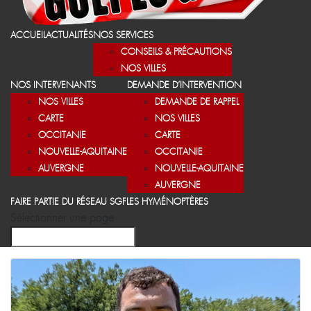
ACCUEIL
ACTUALITÉS
NOS SERVICES
CONSEILS & PRÉCAUTIONS
NOS VILLES
NOS INTERVENANTS
DEMANDE D’INTERVENTION
NOS VILLES
DEMANDE DE RAPPEL
CARTE
NOS VILLES
OCCITANIE
CARTE
NOUVELLE-AQUITAINE
OCCITANIE
AUVERGNE
NOUVELLE-AQUITAINE
AUVERGNE
FAIRE PARTIE DU RÉSEAU SGF
LES HYMÉNOPTÈRES
Sélectionner une page