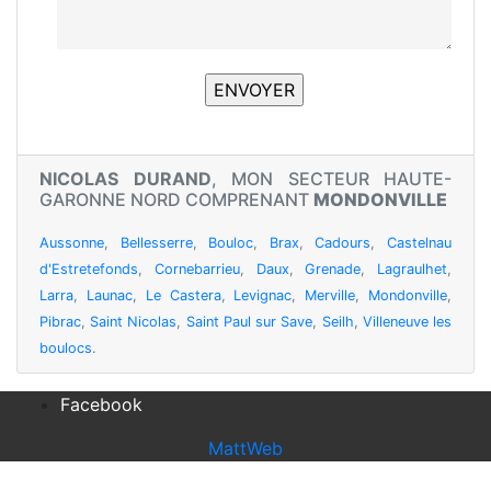
NICOLAS DURAND
, MON SECTEUR HAUTE-
GARONNE NORD COMPRENANT
MONDONVILLE
Aussonne
,
Bellesserre
,
Bouloc
,
Brax
,
Cadours
,
Castelnau
d'Estretefonds
,
Cornebarrieu
,
Daux
,
Grenade
,
Lagraulhet
,
Larra
,
Launac
,
Le Castera
,
Levignac
,
Merville
,
Mondonville
,
Pibrac
,
Saint Nicolas
,
Saint Paul sur Save
,
Seilh
,
Villeneuve les
boulocs
.
Facebook
MattWeb