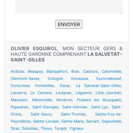
OLIVIER ESQUIROL
, MON SECTEUR GERS &
HAUTE GARONNE COMPRENANT
LA SALVETAT-
SAINT-GILLES
Ardizas
,
Beaupuy
,
Blanquefort
,
Brax
,
Cadours
,
Catonvielle
,
Clermont-Saves
,
Cologne
,
Encausse
,
Escorneboeuf
,
Fonsorbes
,
Fontenilles
,
Garac
,
La Salvetat-Saint-Gilles
,
Lasserre
,
Le Castera
,
Levignac
,
Léguevin
,
L’Isle-Jourdain
,
Mauvezin
,
Merenvielle
,
Monbrun
,
Pradere les Bourguets
,
Pujaudran
,
Saint-Georges
,
Saint-Germier
,
Saint-Lys
,
Saint-
Orens
,
Saint-Sauvy
,
Saint-Thomas
,
Sainte-Foy-de-
Peyrolières
,
Sainte-Livrade
,
Sainte-Marie
,
Sarrant
,
Segoufielle
,
Sirac
,
Solomiac
,
Thoux
,
Touget
,
Vignaux
.