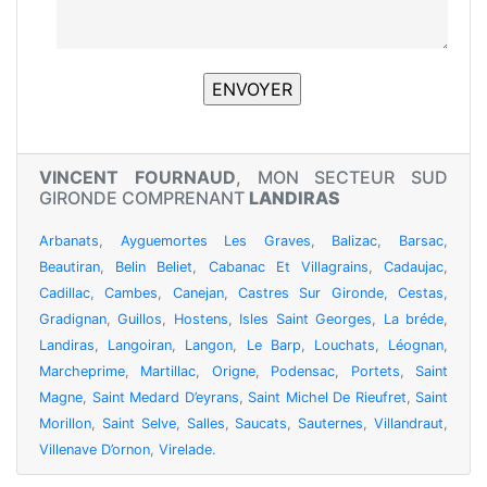
VINCENT FOURNAUD
, MON SECTEUR SUD
GIRONDE COMPRENANT
LANDIRAS
Arbanats
,
Ayguemortes Les Graves
,
Balizac
,
Barsac
,
Beautiran
,
Belin Beliet
,
Cabanac Et Villagrains
,
Cadaujac
,
Cadillac
,
Cambes
,
Canejan
,
Castres Sur Gironde
,
Cestas
,
Gradignan
,
Guillos
,
Hostens
,
Isles Saint Georges
,
La bréde
,
Landiras
,
Langoiran
,
Langon
,
Le Barp
,
Louchats
,
Léognan
,
Marcheprime
,
Martillac
,
Origne
,
Podensac
,
Portets
,
Saint
Magne
,
Saint Medard D’eyrans
,
Saint Michel De Rieufret
,
Saint
Morillon
,
Saint Selve
,
Salles
,
Saucats
,
Sauternes
,
Villandraut
,
Villenave D’ornon
,
Virelade
.